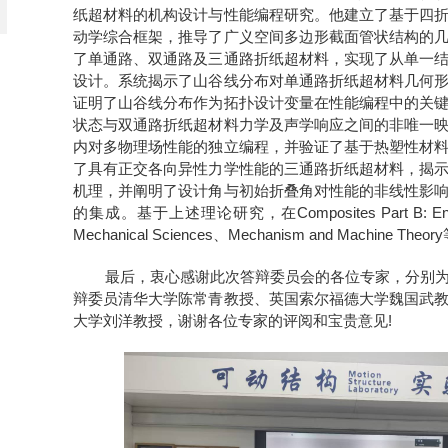
纸超材料的机构设计与性能编程研究。他建立了基于四
动学综合框架，推导了广义空间多边形截面管状结构的
了单通路、双通路及三通路折纸超材料，实现了从单一
设计。系统揭示了山谷线分布对单通路折纸超材料几何
证明了山谷线分布作为拓扑设计变量在性能编程中的关
状态与双通路折纸超材料力学及声学响应之间的非唯一
内对多物理场性能的独立编程，并验证了基于热塑性材
了具有正交各向异性力学性能的三通路折纸超材料，揭
机理，并阐明了设计角与初始折叠角对性能的非线性影
的集成。基于上述理论研究，在Composites Part B: Engineeri
Mechanical Sciences、Mechanism and Machine
最后，衷心感谢此次答辩委员会的各位专家，分别为
辩委员清华大学陈常青教授、英国索尔福德大学魏国武
大学刘洋教授，谢谢各位专家的评阅和宝贵意见!